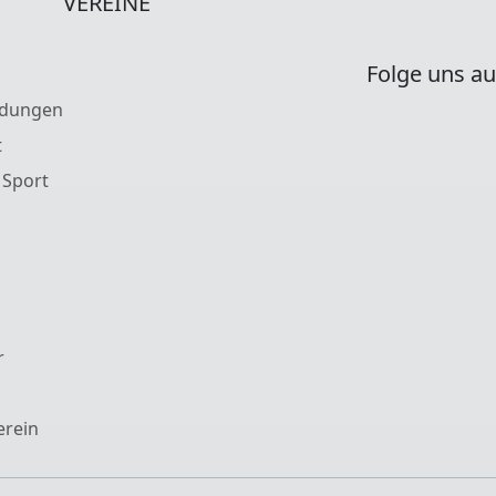
VEREINE
Folge uns au
ldungen
t
 Sport
r
erein