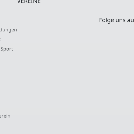
VEREINE
Folge uns au
ldungen
t
 Sport
r
erein