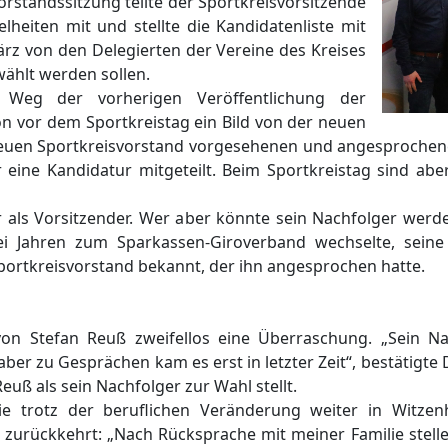
orstandssitzung teilte der Sportkreisvorsitzende
elheiten mit und stellte die Kandidatenliste mit
rz von den Delegierten der Vereine des Kreises
ählt werden sollen.
n Weg der vorherigen Veröffentlichung der
hon vor dem Sportkreistag ein Bild von der neuen
uen Sportkreisvorstand vorgesehenen und angesprochene
für eine Kandidatur mitgeteilt. Beim Sportkreistag sind ab
ehr als Vorsitzender. Wer aber könnte sein Nachfolger wer
i Jahren zum Sparkassen-Giroverband wechselte, seine B
portkreisvorstand bekannt, der ihn angesprochen hatte.
r von Stefan Reuß zweifellos eine Überraschung. „Sein
aber zu Gesprächen kam es erst in letzter Zeit“, bestätigte 
Reuß als sein Nachfolger zur Wahl stellt.
lie trotz der beruflichen Veränderung weiter in Witze
 zurückkehrt: „Nach Rücksprache mit meiner Familie stelle