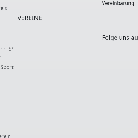
Vereinbarung
eis
VEREINE
Folge uns au
ldungen
t
 Sport
r
erein