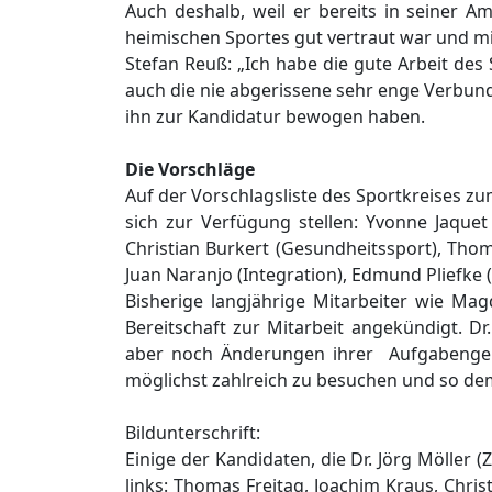
Auch deshalb, weil er bereits in seiner A
heimischen Sportes gut vertraut war und mi
Stefan Reuß: „Ich habe die gute Arbeit des
auch die nie abgerissene sehr enge Verbunde
ihn zur Kandidatur bewogen haben.
Die Vorschläge
Auf der Vorschlagsliste des Sportkreises zu
sich zur Verfügung stellen: Yvonne Jaquet
Christian Burkert (Gesundheitssport), Thoma
Juan Naranjo (Integration), Edmund Pliefke (
Bisherige langjährige Mitarbeiter wie Ma
Bereitschaft zur Mitarbeit angekündigt. D
aber noch Änderungen ihrer Aufgabengebie
möglichst zahlreich zu besuchen und s
Bildunterschrift:
Einige der Kandidaten, die Dr. Jörg Möller
links: Thomas Freitag, Joachim Kraus, Chris