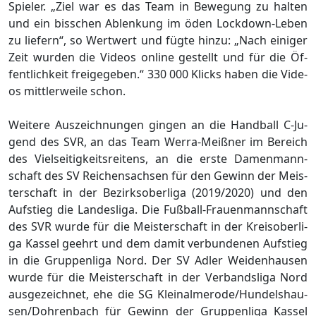
Spie­ler. „Ziel war es das Team in Be­we­gung zu hal­ten
und ein biss­chen Ab­len­kung im öden Lock­down-Leben
zu lie­fern“, so Wertwert und fügte hinzu: „Nach ei­ni­ger
Zeit wur­den die Vi­de­os on­line ge­stellt und für die Öf­
fent­lich­keit frei­ge­ge­ben.“ 330 000 Klicks haben die Vi­de­
os mitt­ler­wei­le schon.
Wei­te­re Aus­zeich­nun­gen gin­gen an die Hand­ball C-Ju­
gend des SVR, an das Team Werra-Meiß­ner im Be­reich
des Viel­sei­tig­keits­rei­tens, an die erste Da­men­mann­
schaft des SV Reichensachsen für den Ge­winn der Meis­
ter­schaft in der Be­zirks­ober­li­ga (2019/2020) und den
Auf­stieg die Lan­des­li­ga. Die Fuß­ball-Frau­en­mann­schaft
des SVR wurde für die Meis­ter­schaft in der Kreis­ober­li­
ga Kas­sel geehrt und dem damit ver­bun­de­nen Auf­stieg
in die Grup­pen­li­ga Nord. Der SV Adler Wei­den­hau­sen
wurde für die Meis­ter­schaft in der Ver­bands­li­ga Nord
ausgezeichnet, ehe die SG Klein­al­mero­de/Hun­dels­hau­
sen/Doh­ren­bach für Ge­winn der Grup­pen­li­ga Kas­sel