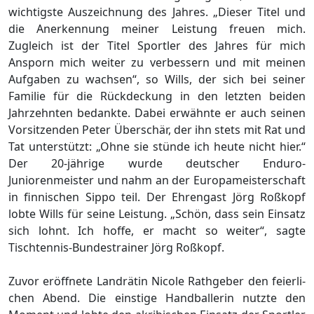
wichtigste Auszeichnung des Jahres. „Dieser Titel und
die Anerkennung meiner Leistung freuen mich.
Zugleich ist der Titel Sportler des Jahres für mich
Ansporn mich weiter zu verbessern und mit meinen
Aufgaben zu wachsen“, so Wills, der sich bei seiner
Familie für die Rückdeckung in den letzten beiden
Jahrzehnten bedankte. Dabei erwähnte er auch seinen
Vorsitzenden Peter Überschär, der ihn stets mit Rat und
Tat unterstützt: „Ohne sie stünde ich heute nicht hier.“
Der 20-jährige wurde deutscher Enduro-
Juniorenmeister und nahm an der Eu­ro­pa­meis­ter­schaft
in finnischen Sippo teil. Der Ehrengast Jörg Roßkopf
lobte Wills für seine Leistung. „Schön, dass sein Einsatz
sich lohnt. Ich hoffe, er macht so weiter“, sagte
Tischtennis-Bundestrainer Jörg Roßkopf.
Zuvor eröffnete Land­rä­tin Ni­co­le Ra­th­ge­ber den fei­er­li­
chen Abend. Die einstige Handballerin nutzte den