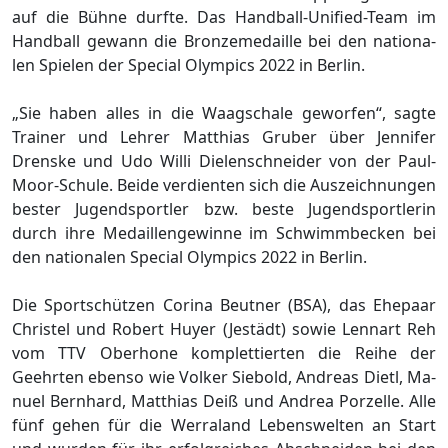
auf die Bühne durfte. Das Handball-Uni­fied-Team im
Hand­ball gewann die Bron­ze­me­dail­le bei den na­tio­na­
len Spie­len der Spe­cial Olym­pics 2022 in Ber­lin.
„Sie haben alles in die Waagschale geworfen“, sagte
Trainer und Lehrer Matthias Gruber über Jen­ni­fer
Drens­ke und Udo Willi Die­len­schnei­der von der Paul-
Moor-Schu­le. Beide verdienten sich die Auszeichnungen
bester Jugendsportler bzw. beste Jugendsportlerin
durch ihre Me­dail­lengewinne im Schwimmbecken bei
den na­tio­na­len Spe­cial Olym­pics 2022 in Berlin.
Die Sportschützen Co­ri­na Beut­ner (BSA), das Ehepaar
Chris­tel und Ro­bert Huyer (Je­s­tädt) sowie Lenn­art Reh
vom TTV Ober­ho­ne komplettierten die Reihe der
Geehrten ebenso wie Vol­ker Sie­bold, An­dre­as Dietl, Ma­
nu­el Bern­hard, Mat­thi­as Deiß und An­drea Por­zel­le. Alle
fünf gehen für die Wer­ra­land Le­bens­wel­ten an Start