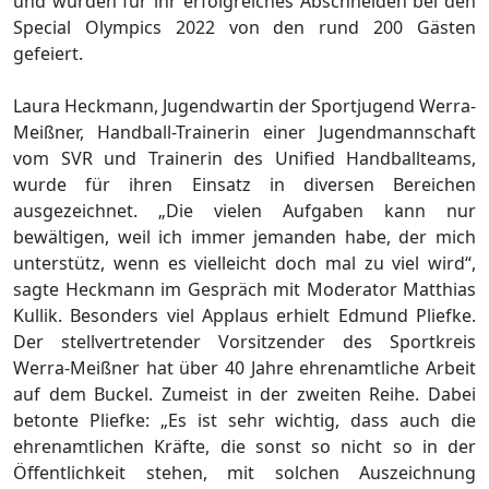
und wur­den für ihr er­folg­rei­ches Ab­schnei­den bei den
Spe­cial Olym­pics 2022 von den rund 200 Gästen
gefeiert.
Laura Heck­mann, Ju­gend­war­tin der Sport­ju­gend Werra-
Meiß­ner, Handball-Trai­ne­rin einer Ju­gend­mann­schaft
vom SVR und Trai­ne­rin des Uni­fied Hand­ball­teams,
wurde für ihren Einsatz in diversen Bereichen
ausgezeichnet. „Die vielen Aufgaben kann nur
bewältigen, weil ich immer jemanden habe, der mich
unterstütz, wenn es vielleicht doch mal zu viel wird“,
sagte Heckmann im Gespräch mit Moderator Matthias
Kullik. Besonders viel Applaus erhielt Ed­mund Plief­ke.
Der stell­ver­tre­ten­der Vor­sit­zen­der des Sport­kreis
Werra-Meiß­ner hat über 40 Jahre ehrenamtliche Arbeit
auf dem Buckel. Zumeist in der zweiten Reihe. Dabei
betonte Plief­ke: „Es ist sehr wichtig, dass auch die
ehrenamtlichen Kräfte, die sonst so nicht so in der
Öffentlichkeit stehen, mit solchen Auszeichnung