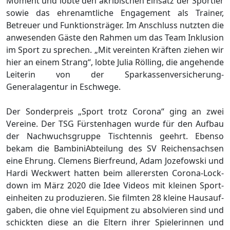
Moment und lobte den akribischen Einsatz der Sportler
sowie das ehrenamtliche Engagement als Trainer,
Betreuer und Funktionsträger. Im Anschluss nutzten die
anwesenden Gäste den Rahmen um das Team Inklusion
im Sport zu sprechen. „Mit vereinten Kräften ziehen wir
hier an einem Strang“, lobte Julia Rölling, die angehende
Leiterin von der Sparkassenversicherung-
Generalagentur in Eschwege.
Der Son­der­preis „Sport trotz Co­ro­na“ ging an zwei
Vereine. Der TSG Fürs­ten­ha­gen wurde für den Auf­bau
der Nach­wuchs­grup­pe Tisch­ten­nis ge­ehrt. Eben­so
bekam die Bam­bi­ni­Ab­tei­lung des SV Rei­chen­sach­sen
eine Eh­rung. Cle­mens Bier­freund, Adam Jo­ze­fow­ski und
Hardi Weck­wert hat­ten beim al­ler­ers­ten Co­ro­na-Lock­
down im März 2020 die Idee Vi­de­os mit klei­nen Sport­
ein­hei­ten zu pro­du­zie­ren. Sie film­ten 28 klei­ne Haus­auf­
ga­ben, die ohne viel Equip­ment zu ab­sol­vie­ren sind und
schick­ten diese an die El­tern ihrer Spie­le­rin­nen und