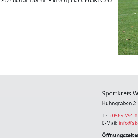
22 den Artikel mit Bild von Juliane Preiß (siehe
Sportkreis W
Huhngraben 2 -
Tel.:
05652/91 8
E-Mail:
info@sk
Öffnungszeiten