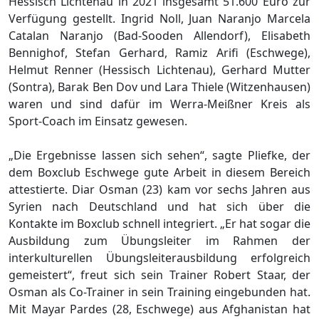
Hessisch Lichtenau in 2021 insgesamt 51.600 Euro zur
Verfügung gestellt. Ingrid Noll, Juan Naranjo Marcela
Catalan Naranjo (Bad-Sooden Allendorf), Elisabeth
Bennighof, Stefan Gerhard, Ramiz Arifi (Eschwege),
Helmut Renner (Hessisch Lichtenau), Gerhard Mutter
(Sontra), Barak Ben Dov und Lara Thiele (Witzenhausen)
waren und sind dafür im Werra-Meißner Kreis als
Sport-Coach im Einsatz gewesen.
„Die Ergebnisse lassen sich sehen“, sagte Pliefke, der
dem Boxclub Eschwege gute Arbeit in diesem Bereich
attestierte. Diar Osman (23) kam vor sechs Jahren aus
Syrien nach Deutschland und hat sich über die
Kontakte im Boxclub schnell integriert. „Er hat sogar die
Ausbildung zum Übungsleiter im Rahmen der
interkulturellen Übungsleiterausbildung erfolgreich
gemeistert“, freut sich sein Trainer Robert Staar, der
Osman als Co-Trainer in sein Training eingebunden hat.
Mit Mayar Pardes (28, Eschwege) aus Afghanistan hat