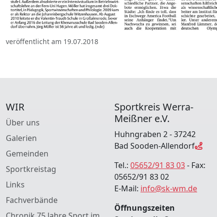
veröffentlicht am 19.07.2018
WIR
Sportkreis Werra-
Meißner e.V.
Über uns
Huhngraben 2 - 37242
Galerien
Bad Sooden-Allendorf
Gemeinden
Tel.:
05652/91 83 03
- Fax:
Sportkreistag
05652/91 83 02
Links
E-Mail:
info@sk-wm.de
Fachverbände
Öffnungszeiten
Chronik 75 Jahre Sport im