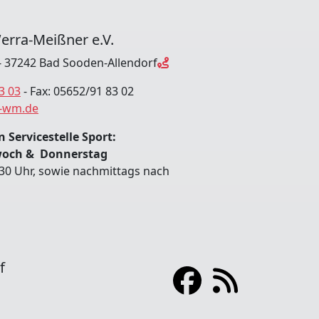
erra-Meißner e.V.
 37242 Bad Sooden-Allendorf
3 03
- Fax: 05652/91 83 02
-wm.de
 Servicestelle Sport:
woch & Donnerstag
:30 Uhr, sowie nachmittags nach
f