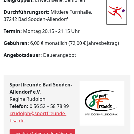
Durchführungsort:
Mittlere Turnhalle,
37242 Bad Sooden-Allendorf
Termin:
Montag 20.15 - 21.15 Uhr
Gebühren:
6,00 € monatlich (72,00 € Jahresbeitrag)
Angebotsdauer:
Dauerangebot
Sportfreunde Bad Sooden-
Allendorf e.V.
Regina Rudolph
Telefon:
0 56 52 – 58 78 99
r.rudolph@sportfreunde-
bsa.de
...weitere Infos zu dem Verein