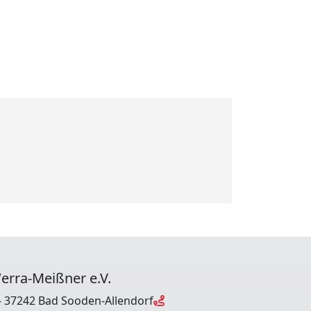
erra-Meißner e.V.
 37242 Bad Sooden-Allendorf