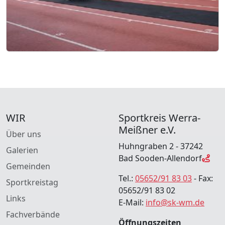
WIR
Sportkreis Werra-
Meißner e.V.
Über uns
Huhngraben 2 - 37242
Galerien
Bad Sooden-Allendorf
Gemeinden
Tel.:
05652/91 83 03
- Fax:
Sportkreistag
05652/91 83 02
Links
E-Mail:
info@sk-wm.de
Fachverbände
Öffnungszeiten