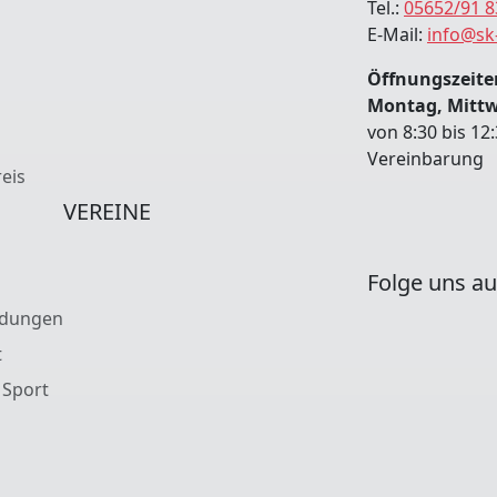
Tel.:
05652/91 8
E-Mail:
info@sk
Öffnungszeiten
Montag, Mitt
von 8:30 bis 12
Vereinbarung
eis
VEREINE
Folge uns au
ldungen
t
 Sport