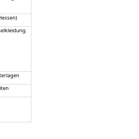
Hessen)
selkleidung.
nterlagen
iten