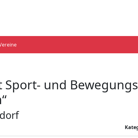
Vereine
it Sport- und Bewegung
n“
dorf
Kateg