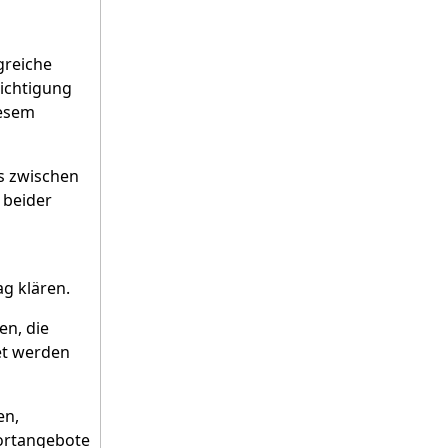
greiche
ichtigung
iesem
s zwischen
 beider
ag klären.
n, die
et werden
en,
portangebote