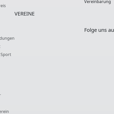
Vereinbarung
eis
VEREINE
Folge uns au
ldungen
t
 Sport
r
erein